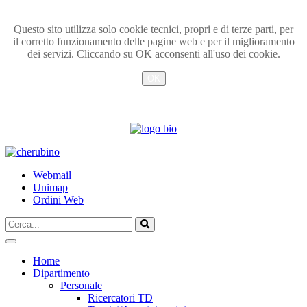
Questo sito utilizza solo cookie tecnici, propri e di terze parti, per
il corretto funzionamento delle pagine web e per il miglioramento
dei servizi. Cliccando su OK acconsenti all'uso dei cookie.
OK
Info
TPL_UNIPI_SKIP_TO_CONTENT
Webmail
Unimap
Ordini Web
Cerca...
Vai
Home
Dipartimento
Personale
Ricercatori TD