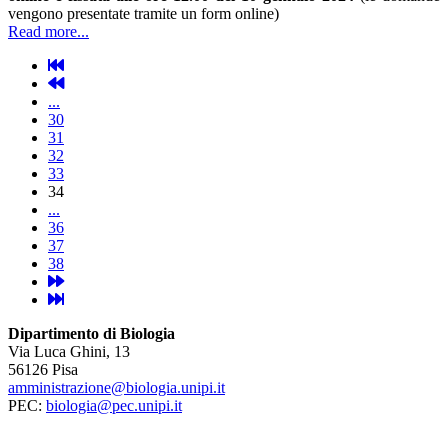
vengono presentate tramite un form online)
Read more...
...
30
31
32
33
34
...
36
37
38
Dipartimento di Biologia
Via Luca Ghini, 13
56126 Pisa
amministrazione@biologia.unipi.it
PEC:
biologia@pec.unipi.it