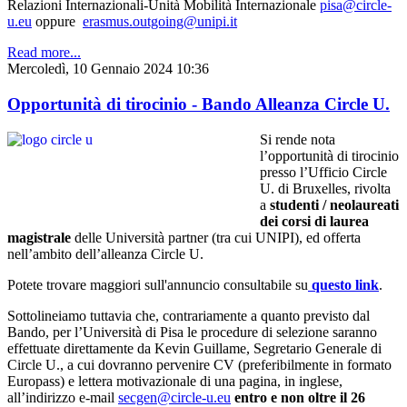
Relazioni Internazionali-Unità Mobilità Internazionale
pisa@circle-
u.eu
oppure
erasmus.outgoing@unipi.it
Read more...
Mercoledì, 10 Gennaio 2024 10:36
Opportunità di tirocinio - Bando Alleanza Circle U.
Si rende nota
l’opportunità di tirocinio
presso l’Ufficio Circle
U. di Bruxelles, rivolta
a
studenti / neolaureati
dei corsi di laurea
magistrale
delle Università partner (tra cui UNIPI), ed offerta
nell’ambito dell’alleanza Circle U.
Potete trovare maggiori sull'annuncio consultabile su
questo link
.
Sottolineiamo tuttavia che, contrariamente a quanto previsto dal
Bando, per l’Università di Pisa le procedure di selezione saranno
effettuate direttamente da Kevin Guillame, Segretario Generale di
Circle U., a cui dovranno pervenire CV (preferibilmente in formato
Europass) e lettera motivazionale di una pagina, in inglese,
all’indirizzo e-mail
secgen@circle-u.eu
entro e non oltre il 26