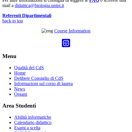
Per altre informazioni si consiglia di leggere le
FAQ
o scrivere una
mail a
didattica@biologia.unipi.it
Referenti Dipartimentali
back to top
Course Information
Menu
Qualità del CdS
Home
Delibere Consiglio di CdS
Informazioni sul corso di laurea
News
Organi
Area Studenti
Abilità informatiche
Calendario didattico
Esami a scelta