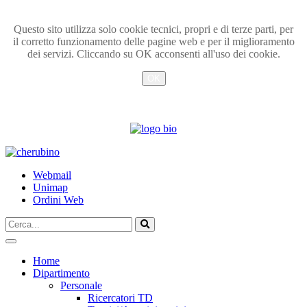
Questo sito utilizza solo cookie tecnici, propri e di terze parti, per
il corretto funzionamento delle pagine web e per il miglioramento
dei servizi. Cliccando su OK acconsenti all'uso dei cookie.
OK
Info
TPL_UNIPI_SKIP_TO_CONTENT
Webmail
Unimap
Ordini Web
Cerca...
Vai
Home
Dipartimento
Personale
Ricercatori TD