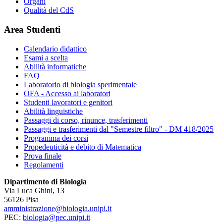
Organi
Qualità del CdS
Area Studenti
Calendario didattico
Esami a scelta
Abilità informatiche
FAQ
Laboratorio di biologia sperimentale
OFA - Accesso ai laboratori
Studenti lavoratori e genitori
Abilità linguistiche
Passaggi di corso, rinunce, trasferimenti
Passaggi e trasferimenti dal "Semestre filtro" - DM 418/2025
Programma dei corsi
Propedeuticità e debito di Matematica
Prova finale
Regolamenti
Dipartimento di Biologia
Via Luca Ghini, 13
56126 Pisa
amministrazione@biologia.unipi.it
PEC:
biologia@pec.unipi.it