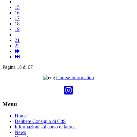
...
15
16
17
18
19
...
21
22
Pagina 18 di 67
Course Information
Menu
Home
Delibere Consiglio di CdS
Informazioni sul corso di laurea
News