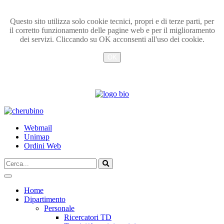
Questo sito utilizza solo cookie tecnici, propri e di terze parti, per
il corretto funzionamento delle pagine web e per il miglioramento
dei servizi. Cliccando su OK acconsenti all'uso dei cookie.
OK
Info
TPL_UNIPI_SKIP_TO_CONTENT
Webmail
Unimap
Ordini Web
Cerca...
Vai
Home
Dipartimento
Personale
Ricercatori TD