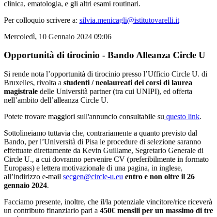
clinica, ematologia, e gli altri esami routinari.
Per colloquio scrivere a:
silvia.menicagli@istitutovarelli.it
Mercoledì, 10 Gennaio 2024 09:06
Opportunità di tirocinio - Bando Alleanza Circle U
Si rende nota l’opportunità di tirocinio presso l’Ufficio Circle U. di
Bruxelles, rivolta a
studenti / neolaureati dei corsi di laurea
magistrale
delle Università partner (tra cui UNIPI), ed offerta
nell’ambito dell’alleanza Circle U.
Potete trovare maggiori sull'annuncio consultabile su
questo link
.
Sottolineiamo tuttavia che, contrariamente a quanto previsto dal
Bando, per l’Università di Pisa le procedure di selezione saranno
effettuate direttamente da Kevin Guillame, Segretario Generale di
Circle U., a cui dovranno pervenire CV (preferibilmente in formato
Europass) e lettera motivazionale di una pagina, in inglese,
all’indirizzo e-mail
secgen@circle-u.eu
entro e non oltre il 26
gennaio 2024
.
Facciamo presente, inoltre, che il/la potenziale vincitore/rice riceverà
un contributo finanziario pari a
450€ mensili per un massimo di tre