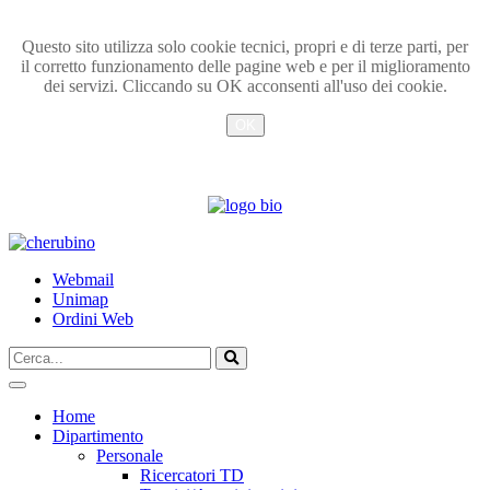
Questo sito utilizza solo cookie tecnici, propri e di terze parti, per
il corretto funzionamento delle pagine web e per il miglioramento
dei servizi. Cliccando su OK acconsenti all'uso dei cookie.
OK
Info
TPL_UNIPI_SKIP_TO_CONTENT
Webmail
Unimap
Ordini Web
Cerca...
Vai
Home
Dipartimento
Personale
Ricercatori TD