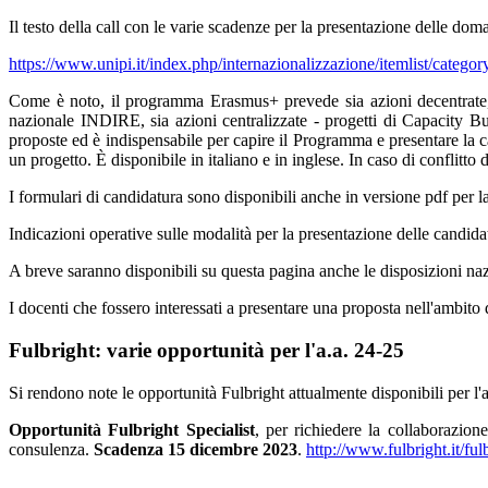
Il testo della call con le varie scadenze per la presentazione delle d
https://www.unipi.it/index.php/internazionalizzazione/itemlist/catego
Come è noto, il programma Erasmus+ prevede sia azioni decentrate, co
nazionale INDIRE, sia azioni centralizzate - progetti di Capacity 
proposte ed è indispensabile per capire il Programma e presentare la 
un progetto. È disponibile in italiano e in inglese. In caso di conflitto d
I formulari di candidatura sono disponibili anche in versione pdf per 
Indicazioni operative sulle modalità per la presentazione delle candid
A breve saranno disponibili su questa pagina anche le disposizioni na
I docenti che fossero interessati a presentare una proposta nell'amb
Fulbright: varie opportunità per l'a.a. 24-25
Si rendono note le opportunità Fulbright attualmente disponibili per l'a
Opportunità Fulbright Specialist
, per richiedere la collaborazione
consulenza.
Scadenza 15 dicembre 2023
.
http://www.fulbright.it/fulb