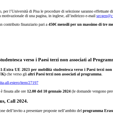
, per l’Università di Pisa le procedure di selezione saranno effettuate 
motivazionale di una pagina, in inglese, all’indirizzo e-mail
secgen@ci
un contributo finanziario pari a
450€ mensili per un massimo di tre me
dentesca verso i Paesi terzi non associati al Progra
xtra UE 2023 per mobilità studentesca verso i Paesi terzi non
UK)
che verso gli
altri Paesi terzi non associati al programma
.
ita-all-estero/item/27197
è fissata alle ore
12.00 del 10 gennaio 2024
(le domande vengono prese
s, Call 2024.
one dell’invito a presentare proposte nell’ambito del
programma Erasm