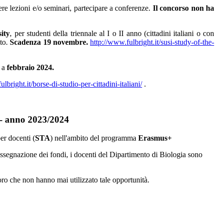
nere lezioni e/o seminari, partecipare a conferenze.
Il concorso non ha
ity
, per studenti della triennale al I o II anno (cittadini italiani o con
ato.
Scadenza 19 novembre.
http://www.fulbright.it/susi-study-of-the-
i a
febbraio 2024.
lbright.it/borse-di-studio-per-cittadini-italiani/
.
 - anno 2023/2024
er docenti (
STA
) nell'ambito del programma
Erasmus+
l'assegnazione dei fondi, i docenti del Dipartimento di Biologia sono
loro che non hanno mai utilizzato tale opportunità.