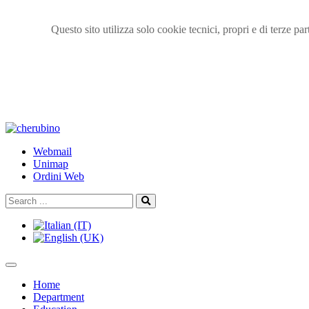
Questo sito utilizza solo cookie tecnici, propri e di terze p
TPL_UNIPI_SKIP_TO_CONTENT
Webmail
Unimap
Ordini Web
Search
Search
...
Home
Department