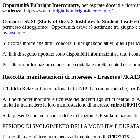
Opportunità Fulbright Intercountry,
per ospitare docenti e ricercat
scadenza
.
http://www.fulbright.it/fulbright-intercountry/
Concorso SUSI (Study of the US Institutes fo Student Leaders)
permesso di soggiorno). Opportunità estiva (5 settimane tra giugno e a
us-institute/
Si ricorda inoltre che tutti i concorsi Fulbright sono attivi, quelli per
Al link di seguito riportato sono disponibili informazioni su tutti i con
Per ulteriori informazioni è possibile contattare direttamente la Comm
Raccolta manifestazioni di interesse - Erasmus+/KA13
L’Ufficio Relazioni Internazionali di UNIPI ha comunicato che, per
l
Al fine di poter inoltrare le richieste dei docenti agli uffici centrali
invitati a trasmettere la loro manifestazione di interesse
entro il 09/11
Si fa presente che, nel rispetto delle indicazioni UE sulla rotazione de
PERIODO DI SVOLGIMENTO DELLA MOBILITA’ E DURATA
La mobilità dovrà terminare necessariamente entro il
31/07/2025
.