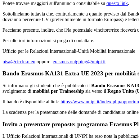
Potete trovare maggiori sull'annuncio consultabile su
questo link
.
Sottolineiamo tuttavia che, contrariamente a quanto previsto dal Bando
dovranno pervenire CV (preferibilmente in formato Europass) e lettera 
Facciamo presente, inoltre, che il/la potenziale vincitore/rice riceverà 
Per ulteriori informazioni si prega di contattare:
Ufficio per le Relazioni Internazionali-Unità Mobilità Internazionale
pisa@circle-u.eu
oppure
erasmus.outgoing@unipi.it
Bando Erasmus KA131 Extra UE 2023 per mobilità stu
Si informano gli studenti che è pubblicato il
Bando Erasmus KA131-E
svolgimento di
mobilità per Traineeship
sia verso il
Regno Unito (
Il bando è disponibile al link:
https://www.unipi.it/index.php/opportun
La scadenza per la presentazione delle domande di candidatura online 
Invito a presentare proposte: programma Erasmus Plu
L'Ufficio Relazioni Internazionali di UNiPI ha reso nota la pubblicazi