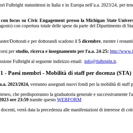
ori Fulbright statunitensi in Italia e in Europa nell’a.a. 2023/24, per te
 con focus su Civic Engagement presso la Michigan State Univers
gosto) con copertura totale delle spese da parte del Dipartimento di St
 Master/Dottorati e per dottorandi scadono il
5 dicembre
, mentre i restant
corsi per
studio, ricerca e insegnamento per l'a.a. 24-25:
http://www.fu
issione Fulbright al seguente indirizzo email:
info@fulbright.it
.
1 - Paesi membri - Mobilità di staff per docenza (STA)
'a.a. 2023/2024,
verranno assegnati nuovi fondi per la mobilità di staff p
 di Ateneo, che predisporranno la graduatoria generale e successivamente 
/2023 ore 23:59
tramite questo
WEBFORM
i docenti, verrà data la precedenza alle manifestazioni di interesse di co