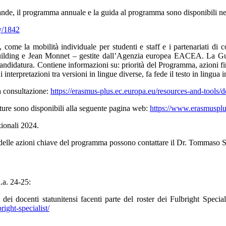
omande, il programma annuale e la guida al programma sono disponibili n
ry/1842
me la mobilità individuale per studenti e staff e i partenariati di coo
Building e Jean Monnet – gestite dall’Agenzia europea EACEA. La Gui
candidatura. Contiene informazioni su: priorità del Programma, azioni fi
i interpretazioni tra versioni in lingue diverse, fa fede il testo in lingua i
la consultazione:
https://erasmus-plus.ec.europa.eu/resources-and-tools
ature sono disponibili alla seguente pagina web:
https://www.erasmuspl
zionali 2024.
ito delle azioni chiave del programma possono contattare il Dr. Tommas
.a. 24-25:
 dei docenti statunitensi facenti parte del roster dei Fulbright Specia
right-specialist/