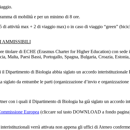
iaggio.
gramma di mobilità e per un minimo di 8 ore.
(5 di attività max + 2 di viaggio max) o in caso di viaggio “green” (bici
 AMMISSIBILI
riore titolare di ECHE (Erasmus Charter for Higher Education) con sede i
a, Malta, Paesi Bassi, Portogallo, Spagna, Bulgaria, Croazia, Estonia,
i il Dipartimento di Biologia abbia siglato un accordo interistituzional
siglato da entrambe le parti (organizzazione d’invio e organizzazione di
artner con i quali il Dipartimento di Biologia ha già siglato un accordo i
 Commissione Europea
(cliccare sul tasto DOWNLOAD a fondo pagina) e sc
interistituzionali verrà attivata non appena gli uffici di Ateneo conferm