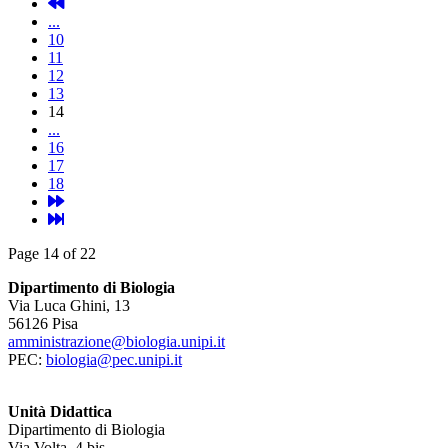
...
10
11
12
13
14
...
16
17
18
Page 14 of 22
Dipartimento di Biologia
Via Luca Ghini, 13
56126 Pisa
amministrazione@biologia.unipi.it
PEC:
biologia@pec.unipi.it
Unità Didattica
Dipartimento di Biologia
Via Volta, 4 bis