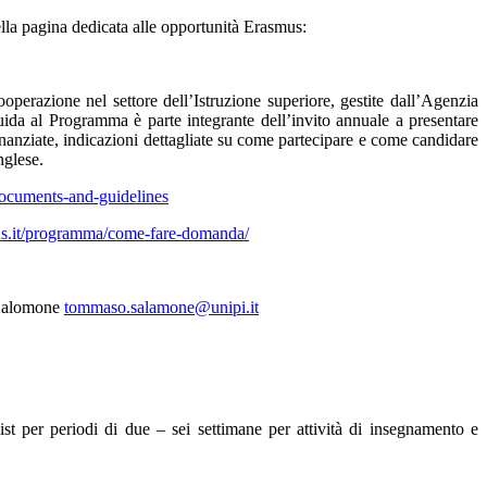
ella pagina dedicata alle opportunità Erasmus:
perazione nel settore dell’Istruzione superiore, gestite dall’Agenzia
da al Programma è parte integrante dell’invito annuale a presentare
nanziate, indicazioni dettagliate su come partecipare e come candidare
nglese.
/documents-and-guidelines
us.it/programma/come-fare-domanda/
o Salomone
tommaso.salamone@unipi.it
list per periodi di due – sei settimane per attività di insegnamento e