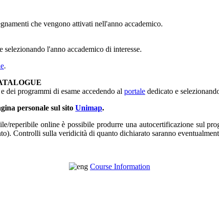
segnamenti che vengono attivati nell'anno accademico.
e selezionando l'anno accademico di interesse.
le
.
E CATALOGUE
a e dei programmi di esame accedendo al
portale
dedicato e selezionando
agina personale sul sito
Unimap
.
e/reperibile online è possibile produrre una autocertificazione sul p
o). Controlli sulla veridicità di quanto dichiarato saranno eventualmente 
Course Information