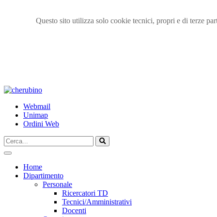
Questo sito utilizza solo cookie tecnici, propri e di terze p
TPL_UNIPI_SKIP_TO_CONTENT
Webmail
Unimap
Ordini Web
Cerca...
Vai
Home
Dipartimento
Personale
Ricercatori TD
Tecnici/Amministrativi
Docenti