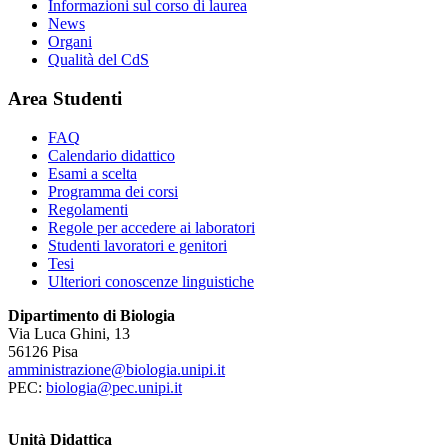
Informazioni sul corso di laurea
News
Organi
Qualità del CdS
Area Studenti
FAQ
Calendario didattico
Esami a scelta
Programma dei corsi
Regolamenti
Regole per accedere ai laboratori
Studenti lavoratori e genitori
Tesi
Ulteriori conoscenze linguistiche
Dipartimento di Biologia
Via Luca Ghini, 13
56126 Pisa
amministrazione@biologia.unipi.it
PEC:
biologia@pec.unipi.it
Unità Didattica