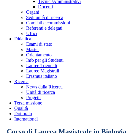
Tecnici/Amministrativi
Docenti
Organi
Sedi unità di ricerca
Comitati e commissioni
Referenti e delegati
Uffici
Didattica
Esami di stato
Master
Orientamento
Info per gli Studenti
Lauree Triennali
Lauree Magistrali
Erasmus italiano
Ricerca
News dalla Ricerca
Unità di ricerca
Progetti
Terza missione
Qualità
Dottorato
International
Corso di Laurea Magistrale in Biologia