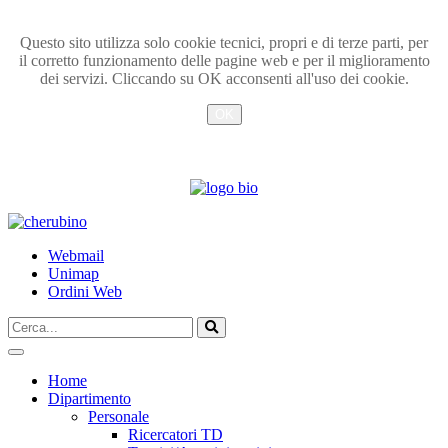
Questo sito utilizza solo cookie tecnici, propri e di terze parti, per
il corretto funzionamento delle pagine web e per il miglioramento
dei servizi. Cliccando su OK acconsenti all'uso dei cookie.
OK
Info
TPL_UNIPI_SKIP_TO_CONTENT
Webmail
Unimap
Ordini Web
Cerca...
Vai
Home
Dipartimento
Personale
Ricercatori TD