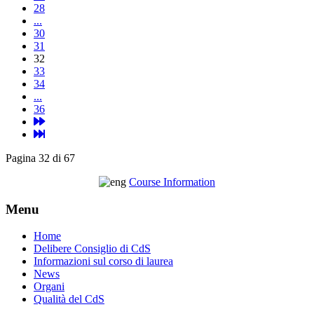
28
...
30
31
32
33
34
...
36
Pagina 32 di 67
Course Information
Menu
Home
Delibere Consiglio di CdS
Informazioni sul corso di laurea
News
Organi
Qualità del CdS