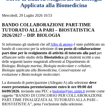
Applicata alla Biomedicina
Mercoledì, 29 Luglio 2026 10:53
BANDO COLLABORAZIONE PART-TIME
TUTORATO ALLA PARI – BIOSTATISTICA
2026/2027 – DIP. BIOLOGIA
Si informano gli studenti che all'
Albo di ateneo
è stato pubblicato un
bando di concorso per la selezione di
un posto di collaborazione
part-time per lo svolgimento di attività di tutorato alla pari
per
affiancare nello studio della
Biostatistica
gli studenti iscritti a una
delle seguenti lauree magistrali afferenti al Dipartimento di
Biologia:
Biologia marina, Biologia molecolare e cellulare,
Biologia applicata alla Biomedicina, Conservazione ed
evoluzione
e
Biotecnologie molecolari.
La domanda di partecipazione (Allegato A) alla selezione
deve
essere presentata perentoriamente entro le ore 09:00 del
04/09/2026
, inviando una PEC a
biologia@pec.unipi.it
avente come
oggetto “BANDO DI CONCORSO PER COLLABORAZIONE
PART-TIME FINALIZZATA AL TUTORATO ALLA PARI –
BIOSTATISTICA”, pena l’esclusione dalla selezione.