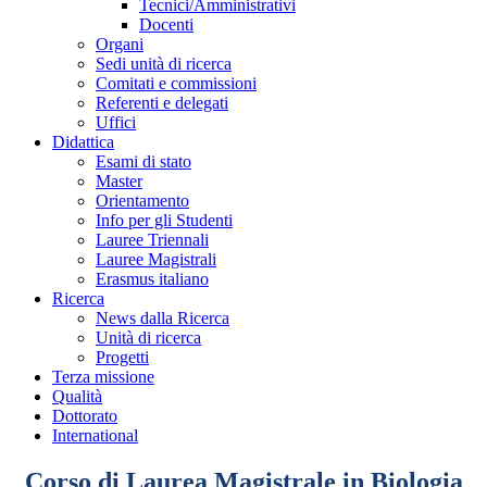
Tecnici/Amministrativi
Docenti
Organi
Sedi unità di ricerca
Comitati e commissioni
Referenti e delegati
Uffici
Didattica
Esami di stato
Master
Orientamento
Info per gli Studenti
Lauree Triennali
Lauree Magistrali
Erasmus italiano
Ricerca
News dalla Ricerca
Unità di ricerca
Progetti
Terza missione
Qualità
Dottorato
International
Corso di Laurea Magistrale in Biologia