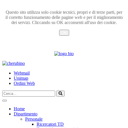
Questo sito utilizza solo cookie tecnici, propri e di terze parti, per
il corretto funzionamento delle pagine web e per il miglioramento
dei servizi. Cliccando su OK acconsenti all'uso dei cookie.
OK
Info
TPL_UNIPI_SKIP_TO_CONTENT
Webmail
Unimap
Ordini Web
Cerca...
Vai
Home
Dipartimento
Personale
Ricercatori TD