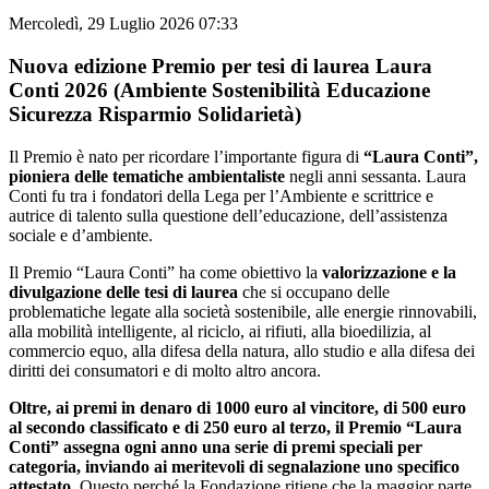
Mercoledì, 29 Luglio 2026 07:33
Nuova edizione Premio per tesi di laurea Laura
Conti 2026 (Ambiente Sostenibilità Educazione
Sicurezza Risparmio Solidarietà)
Il Premio è nato per ricordare l’importante figura di
“Laura Conti”,
pioniera delle tematiche ambientali
st
e
negli anni sessanta. Laura
Conti fu tra i fondatori della Lega per l’Ambiente e scrittrice e
autrice di talento sulla questione dell’educazione, dell’assistenza
sociale e d’ambiente.
Il Premio “Laura Conti” ha come obiettivo la
valorizzazione e la
divulgazione delle tesi di laurea
che si occupano delle
problematiche legate alla società sostenibile, alle energie rinnovabili,
alla mobilità intelligente, al riciclo, ai rifiuti, alla bioedilizia, al
commercio equo, alla difesa della natura, allo studio e alla difesa dei
diritti dei consumatori e di molto altro ancora.
Oltre, ai premi in denaro di 1000 euro al vincitore, di 500 euro
al secondo classificato e di 250 euro al terzo, il Premio “Laura
Conti” assegna ogni anno una serie di premi speciali per
categoria, inviando ai meritevoli di segnalazione uno specifico
attestato.
Questo perché la Fondazione ritiene che la maggior parte