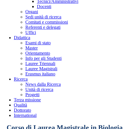
Tecnici/Amministrativi
Docenti
Organi
Sedi unità di ricerca
Comitati e commissioni
Referenti e delegati
Uffici
Didattica
Esami di stato
Master
Orientamento
Info per gli Studenti
Lauree Triennali
Lauree Magistrali
Erasmus italiano
Ricerca
News dalla Ricerca
Unità di ricerca
Progetti
Terza missione
Qualità
Dottorato
International
Corso di Laurea Magistrale in Biologia