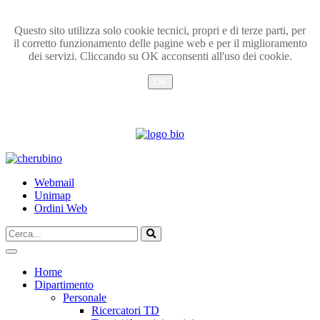
Questo sito utilizza solo cookie tecnici, propri e di terze parti, per
il corretto funzionamento delle pagine web e per il miglioramento
dei servizi. Cliccando su OK acconsenti all'uso dei cookie.
OK
Info
TPL_UNIPI_SKIP_TO_CONTENT
Webmail
Unimap
Ordini Web
Cerca...
Vai
Home
Dipartimento
Personale
Ricercatori TD