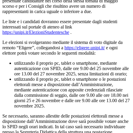
presentate candidature nel corso della stessa tornata di maggio
scorso e per i Consigli che risultino avere un numero di
rappresentanti in carica uguale o inferiore a due.
Le liste e i candidati dovranno essere presentate dagli studenti
interessati sul portale di ateneo al link
https://unipi.it/ElezioniStudentesche
.
Le elezioni si svolgeranno mediante il sistema di voto digitale da
remoto “Eligere”, collegandosi a
https://eligere.unipi.it/
e ogni
elettore potrà votare secondo le seguenti modalità:
utilizzando il proprio pc, tablet o smartphone, mediante
autenticazione con SPID, dalle ore 9.00 del 25 novembre alle
ore 13.00 del 27 novembre 2025, senza limitazioni di orario;
utilizzando il proprio pc, tablet o smartphone o le postazioni
elettorali messe a disposizione dall’Amministrazione,
mediante autenticazione con apposite credenziali rilasciate
dalla commissione di seggio, dalle ore 9.00 alle ore 18.00 nei
giorni 25 e 26 novembre e dalle ore 9.00 alle ore 13.00 del 27
novembre 2025.
Se necessario, saranno allestite delle postazioni elettorali messe a
disposizione dall’Amministrazione dove sarà possibile votare anche
lo SPID negli orari indicati. In tal caso sarà necessario individuare
presso la Segreteria Didattica della struttura una postazione