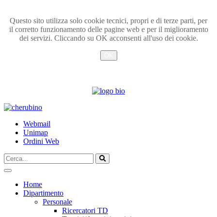
Questo sito utilizza solo cookie tecnici, propri e di terze parti, per
il corretto funzionamento delle pagine web e per il miglioramento
dei servizi. Cliccando su OK acconsenti all'uso dei cookie.
OK
Info
TPL_UNIPI_SKIP_TO_CONTENT
Webmail
Unimap
Ordini Web
Cerca...
Vai
Home
Dipartimento
Personale
Ricercatori TD