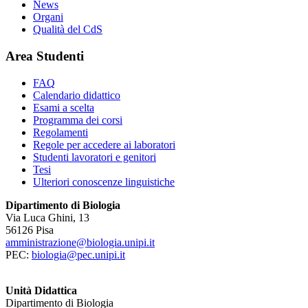
News
Organi
Qualità del CdS
Area Studenti
FAQ
Calendario didattico
Esami a scelta
Programma dei corsi
Regolamenti
Regole per accedere ai laboratori
Studenti lavoratori e genitori
Tesi
Ulteriori conoscenze linguistiche
Dipartimento di Biologia
Via Luca Ghini, 13
56126 Pisa
amministrazione@biologia.unipi.it
PEC:
biologia@pec.unipi.it
Unità Didattica
Dipartimento di Biologia