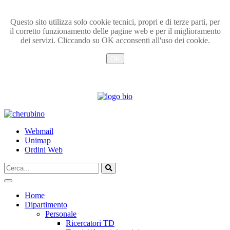
Questo sito utilizza solo cookie tecnici, propri e di terze parti, per
il corretto funzionamento delle pagine web e per il miglioramento
dei servizi. Cliccando su OK acconsenti all'uso dei cookie.
OK
Info
TPL_UNIPI_SKIP_TO_CONTENT
Webmail
Unimap
Ordini Web
Cerca...
Vai
Home
Dipartimento
Personale
Ricercatori TD