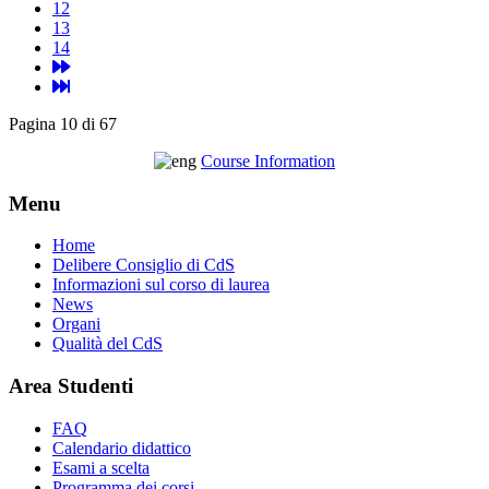
12
13
14
Pagina 10 di 67
Course Information
Menu
Home
Delibere Consiglio di CdS
Informazioni sul corso di laurea
News
Organi
Qualità del CdS
Area Studenti
FAQ
Calendario didattico
Esami a scelta
Programma dei corsi