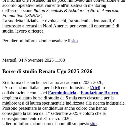
Si informa che l’Ateneo ha da poco rinnovato una convenzione e un
accordo operativo relativamente all'iniziativa di mentoring
dell'associazione
Italian Scientists & Scholars in North American
Foundation (ISSNAF)
.
La suddetta iniziativa è rivolta a chi, fra studenti e dottorandi, è
interessato a recarsi in Nord America per eventuali opportunità di
studio, lavoro o ricerca.
Per ulteriori informazioni consultare il
sito
.
Martedì, 04 Novembre 2025 11:08
Borse di studio Renato Ugo 2025-2026
Si informa che anche per l'anno accademico 2025-2026,
l'Associazione Italiana per la Ricerca Industriale (
Airi
)
in
collaborazione con i soci
Farmindustria
e
Fondazione Bracco
,
erogherà quattro borse di studio da 5 mila euro ciascuna per la
migliore tesi di laurea sperimentale indirizzata alla ricerca industriale.
Possono presentare la candidatura anche coloro che hanno
conseguito la laurea dal 1° settembre 2025 e coloro che la
conseguiranno entro il 31 marzo 2026.
Ulteriori informazioni sono disponibili su questo
sito
.