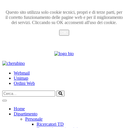
Questo sito utilizza solo cookie tecnici, propri e di terze parti, per
il corretto funzionamento delle pagine web e per il miglioramento
dei servizi. Cliccando su OK acconsenti all'uso dei cookie.
OK
Info
TPL_UNIPI_SKIP_TO_CONTENT
Webmail
Unimap
Ordini Web
Cerca...
Vai
Home
Dipartimento
Personale
Ricercatori TD