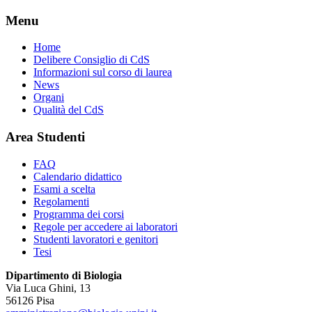
Menu
Home
Delibere Consiglio di CdS
Informazioni sul corso di laurea
News
Organi
Qualità del CdS
Area Studenti
FAQ
Calendario didattico
Esami a scelta
Regolamenti
Programma dei corsi
Regole per accedere ai laboratori
Studenti lavoratori e genitori
Tesi
Dipartimento di Biologia
Via Luca Ghini, 13
56126 Pisa