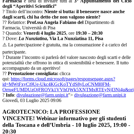
Farmacia
è lieta di invitare tutti al
3° Appuntamento del Ciclo
degli “Aperitivi Scientifici”
? Titolo dell’incontro:
Niente si butta: il benessere nasce anche
dagli scarti, chi ha detto che non valgono niente?
?‍? Relatrice:
Prof.ssa Angela Fabiano del
Dipartimento di
Farmacia, Università di Pisa
? Quando:
Venerdì 4 luglio 2025
, ore
19:30 – 20:30
? Dove:
La Nunziatina
, Via La Nunziatina 11, Pisa
⚠️ La partecipazione è gratuita, ma la consumazione è a carico del
partecipante.
?️ Durante l’incontro si parlerà del valore nascosto degli scarti e delle
potenzialità che offrono in ottica di sostenibilità e benessere. Il tutto
accompagnato da un aperitivo!
??
Prenotazione consigliata:
clicca
qui:
https://forms.cloud.microsoft/pages/responsepage.aspx?
id=MWtFxyCi9Ue-Ukc4KGcKoTYdS8yLoCNMl0FM-
OrrugFUMDUzQjFROVk1VVhQWk5XNTMxRTEyNjI3Ni4u&origin=l
?
Info
:
divulgazione@farm.unipi.it
">
divulgazione@farm.unipi.it
Giovedì, 03 Luglio 2025 09:06
AGROTECNICO: LA PROFESSIONE
VINCENTE! Webinar informativo per gli studenti
della Toscana e dell’Umbria - 10 luglio 2025, 19:00 -
20:30