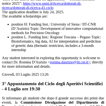
notice 2025”:
https://www.unisi.it/ricerca/dottorati-di-
ricerca/dottorati-di-ricerca-41-ciclo
The application deadline is July 24, 2025.
The available scholarships are:
position H: Funding Inst.: University of Siena / IIT-CNR
(D’Aurizio) Topic: Development of innovative computational
methods for Precision Oncology
position L. Funding Inst.: Regione Toscana – Pegaso Topic:
Bioinformatics, big data, AI for interpretation and prediction
of genetic data (thematic restriction, includes a 3-month
internship
Any student interested in exploring this opportunity is welcome to
contact Dr. Romina D'Aurizio <
romina.daurizio@iit.cnr.it>
; directly
for more information and details.
Giovedì, 03 Luglio 2025 13:26
3° Appuntamento del Ciclo degli Aperitivi Scientifici
- 4 Luglio ore 19:30
Si informano gli studenti che dopo il grande successo dei primi due
eventi, la
Commissione Divulgazione del Dipartimento di