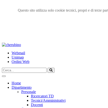
Questo sito utilizza solo cookie tecnici, propri e di terze p
TPL_UNIPI_SKIP_TO_CONTENT
Webmail
Unimap
Ordini Web
Cerca...
Vai
Home
Dipartimento
Personale
Ricercatori TD
Tecnici/Amministrativi
Docenti