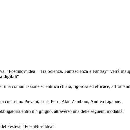
tival "Fosdinov’Idea – Tra Scienza, Fantascienza e Fantasy" verrà inau
à digitali”
 per una comunicazione scientifica chiara, rigorosa ed efficace, affrontando
e, tra cui Telmo Pievani, Luca Perri, Alan Zamboni, Andrea Ligabue.
obbligatoria entro il 4 giugno, attraverso una delle seguenti modalità:
k del Festival “FosdiNov’Idea”