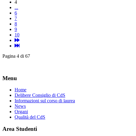
4
...
6
7
8
9
10
Pagina 4 di 67
Menu
Home
Delibere Consiglio di CdS
Informazioni sul corso di laurea
News
Organi
Qualità del CdS
Area Studenti