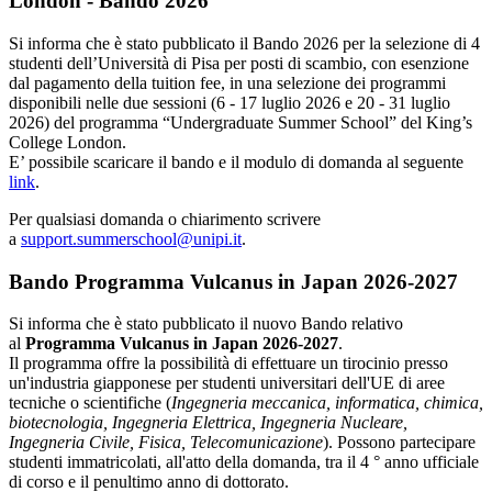
London - Bando 2026
Si informa che è stato pubblicato il Bando 2026 per la selezione di 4
studenti dell’Università di Pisa per posti di scambio, con esenzione
dal pagamento della tuition fee, in una selezione dei programmi
disponibili nelle due sessioni (6 - 17 luglio 2026 e 20 - 31 luglio
2026) del programma “Undergraduate Summer School” del King’s
College London.
E’ possibile scaricare il bando e il modulo di domanda al seguente
link
.
Per qualsiasi domanda o chiarimento scrivere
a
support.summerschool@unipi.it
.
Bando Programma Vulcanus in Japan 2026-2027
Si informa che è stato pubblicato il nuovo Bando relativo
al
Programma Vulcanus in Japan 2026-2027
.
Il programma offre la possibilità di effettuare un tirocinio presso
un'industria giapponese per studenti universitari dell'UE di aree
tecniche o scientifiche (
Ingegneria meccanica, informatica, chimica,
biotecnologia, Ingegneria Elettrica, Ingegneria Nucleare,
Ingegneria Civile, Fisica, Telecomunicazione
). Possono partecipare
studenti immatricolati, all'atto della domanda, tra il 4 ° anno ufficiale
di corso e il penultimo anno di dottorato.