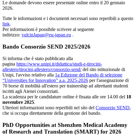
Le domande devono essere presentate online entro il 20 gennaio
2026.
Tutte le informazioni e i documenti necessari sono reperibili a questo
link
.
Per informazioni è possibile scrivere al seguente
indirizzo:
vulcinJapan@eu-japan.eu
.
Bando Consorzio SEND 2025/2026
Si informa che è stato pubblicato alla
pagina
https://www.unipi.it/didattica/studi-e-tirocini-
allestero/tirocini-allestero/consorzio-send/
del sito istituzionale di
Unipi, l'avviso relativo alla
1a Edizione del Bando di selezione
“Universities for Innovation” a.a. 2025-2026
per l'assegnazione di
70 borse di mobilità all'estero per traineeship ad altrettanti studenti
iscritti agli Atenei consorziati.
La scadenza per le candidature online è fissata alle ore 14.00 del
18
novembre 2025
.
Ulteriori informazioni sono reperibili nel sito del
Consorzio SEND
,
che si occupa direttamente della gestione del bando.
PhD Opportunities at Shenzhen Medical Academy
of Research and Translation (SMART) for 2026