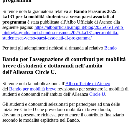
Si rende nota la graduatoria relativa al
Bando Erasmus 2025 -
ka131 per la mobilità studentesca verso paesi associati al
programma
è stata pubblicata all’Albo Ufficiale di Ateneo alla
seguente pagina:
https://alboufficiale.unipi.it/blog/2025/05/15/dip-
biologia-graduatoria-bando-erasmus-2025-ka131-per-mobilita-
studentesca-verso-paesi-associati-al-programma/
Per tutti gli adempimenti richiesti si rimanda al relativo
Bando
Bando per l'assegnazione di contributi per mobilità
breve di studenti e dottorandi nell’ambito
dell’Alleanza Circle U.
Si rende nota la pubblicazione all’
Albo ufficiale di Ateneo
del
Bando per mobilità breve
revisionato per sostenere la mobilità di
studenti e dottorandi nell’ambito dell’Alleanza
Circle U
.
Gli studenti e dottorandi selezionati per partecipare ad una delle
iniziative Circle U che prevedono mobilità di breve durata,
dovranno presentare richiesta per ottenere il contributo finanziario
secondo le modalità esplicitate nel Bando.