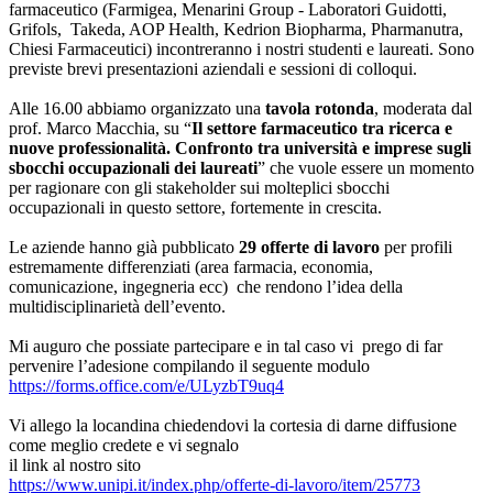
farmaceutico (Farmigea, Menarini Group - Laboratori Guidotti,
Grifols, Takeda, AOP Health, Kedrion Biopharma, Pharmanutra,
Chiesi Farmaceutici) incontreranno i nostri studenti e laureati. Sono
previste brevi presentazioni aziendali e sessioni di colloqui.
Alle 16.00 abbiamo organizzato una
tavola rotonda
, moderata dal
prof. Marco Macchia, su “
Il settore farmaceutico tra ricerca e
nuove professionalità. Confronto tra università e imprese sugli
sbocchi occupazionali dei laureati
” che vuole essere un momento
per ragionare con gli stakeholder sui molteplici sbocchi
occupazionali in questo settore, fortemente in crescita.
Le aziende hanno già pubblicato
29 offerte di lavoro
per profili
estremamente differenziati (area farmacia, economia,
comunicazione, ingegneria ecc) che rendono l’idea della
multidisciplinarietà dell’evento.
Mi auguro che possiate partecipare e in tal caso vi prego di far
pervenire l’adesione compilando il seguente modulo
https://forms.office.com/e/ULyzbT9uq4
Vi allego la locandina chiedendovi la cortesia di darne diffusione
come meglio credete e vi segnalo
il link al nostro sito
https://www.unipi.it/index.php/offerte-di-lavoro/item/25773