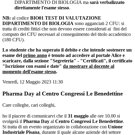
DIPARTIMENTO DI BIOLOGIA ma
sarà verbalizzato
direttamente l'esame stesso
.
NB:
al codice
BIO01 TEST DI VALUTAZIONE
DIPARTIMENTO DI BIOLOGIA
sono agganciati 2 CFU: si
tratta di crediti fittizi che non devono essere considerati ai fini del
computo dei CFU necessari al conseguimento del titolo accademico
(180 CFU).
Lo studente che ha superato il debito e che intende sostenere un
esame del
primo anno
è tenuto ad accedere al portale Alice e
scaricare, dalla sezione "Segreteria" - "Certificati", il certificato
"Iscrizione con esami e date"
da mostrare al docente al
momento dell'esame stesso
.
Venerdì, 12 Maggio 2023 11:30
Pharma Day al Centro Congressi Le Benedettine
Care colleghe, cari colleghi,
ho il piacere di comunicarvi che il
31 maggio
alle ore 10.00 si
svolgerà il
Pharma Day
al
Centro Congressi Le Benedettine
.
Si tratta di un evento organizzato in collaborazione con
Unione
Industriale Pisana
, durante il quale alcune aziende del settore