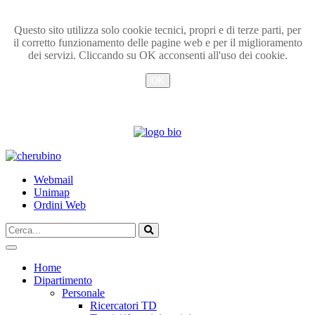
Questo sito utilizza solo cookie tecnici, propri e di terze parti, per
il corretto funzionamento delle pagine web e per il miglioramento
dei servizi. Cliccando su OK acconsenti all'uso dei cookie.
OK
Info
TPL_UNIPI_SKIP_TO_CONTENT
Webmail
Unimap
Ordini Web
Cerca...
Vai
Home
Dipartimento
Personale
Ricercatori TD