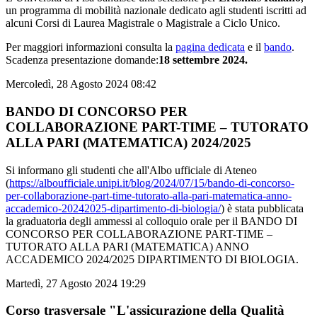
un programma di mobilità nazionale dedicato agli studenti iscritti ad
alcuni Corsi di Laurea Magistrale o Magistrale a Ciclo Unico.
Per maggiori informazioni consulta la
pagina dedicata
e il
bando
.
Scadenza presentazione domande:
18 settembre 2024.
Mercoledì, 28 Agosto 2024 08:42
BANDO DI CONCORSO PER
COLLABORAZIONE PART-TIME – TUTORATO
ALLA PARI (MATEMATICA) 2024/2025
Si informano gli studenti che all'Albo ufficiale di Ateneo
(
https://alboufficiale.unipi.it/blog/2024/07/15/bando-di-concorso-
per-collaborazione-part-time-tutorato-alla-pari-matematica-anno-
accademico-20242025-dipartimento-di-biologia/
) è stata pubblicata
la graduatoria degli ammessi al colloquio orale per il BANDO DI
CONCORSO PER COLLABORAZIONE PART-TIME –
TUTORATO ALLA PARI (MATEMATICA) ANNO
ACCADEMICO 2024/2025 DIPARTIMENTO DI BIOLOGIA.
Martedì, 27 Agosto 2024 19:29
Corso trasversale "L'assicurazione della Qualità