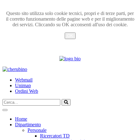
Questo sito utilizza solo cookie tecnici, propri e di terze parti, per
il corretto funzionamento delle pagine web e per il miglioramento
dei servizi. Cliccando su OK acconsenti all'uso dei cookie.
OK
Info
TPL_UNIPI_SKIP_TO_CONTENT
Webmail
Unimap
Ordini Web
Cerca...
Vai
Home
Dipartimento
Personale
Ricercatori TD