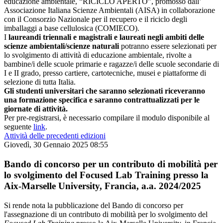
educazione ambientale, “RICICLO APERTO”, promosso dall’
Associazione Italiana Scienze Ambientali (AISA) in collaborazione
con il Consorzio Nazionale per il recupero e il riciclo degli
imballaggi a base cellulosica (COMIECO).
I
laureandi triennali e magistrali e laureati negli ambiti delle
scienze ambientali/scienze naturali
potranno essere selezionati per
lo svolgimento di attività di educazione ambientale, rivolte a
bambine/i delle scuole primarie e ragazze/i delle scuole secondarie di
I e II grado, presso cartiere, cartotecniche, musei e piattaforme di
selezione di tutta Italia.
Gli studenti universitari che saranno selezionati riceveranno
una formazione specifica e saranno contrattualizzati per le
giornate di attività.
Per pre-registrarsi, è necessario compilare il modulo disponibile al
seguente
link
.
Attività delle precedenti edizioni
Giovedì, 30 Gennaio 2025 08:55
Bando di concorso per un contributo di mobilità per
lo svolgimento del Focused Lab Training presso la
Aix-Marselle University, Francia, a.a. 2024/2025
Si rende nota la pubblicazione del Bando di concorso per
l'assegnazione di un contributo di mobilità per lo svolgimento del