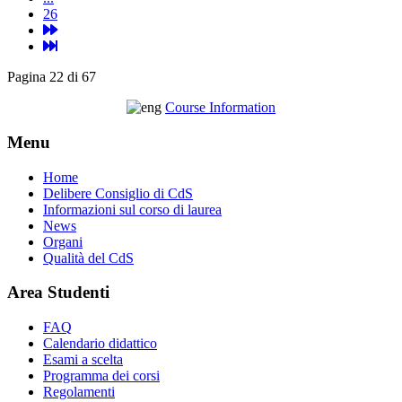
26
Pagina 22 di 67
Course Information
Menu
Home
Delibere Consiglio di CdS
Informazioni sul corso di laurea
News
Organi
Qualità del CdS
Area Studenti
FAQ
Calendario didattico
Esami a scelta
Programma dei corsi
Regolamenti