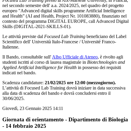
Focused Lab Training
presso la Aix-Marselle University, in Francia,
nel secondo semestre dell' a.a. 2024/2025, nel quadro del progetto
europeo "Advanced digital skills programme Artificial Intelligence
and Health” (AI and Health, Project Nr. 101083880), finanziato nel
contesto del programma DIGITAL EUROPE, call Advanced Digital
Skills (DIGITAL-2021-SKILLS-01).
Le attività previste dal
Focused Lab Training
beneficiano del Label
Scientifico dell' Università Italo-Francese / Université Franco-
Italienne.
Il Bando, consultabile sull'
Albo Ufficiale di Ateneo
, è rivolto agli
studenti iscritti al corso di laurea magistrale in
Biotechnologies and
Applied Artificial Intelligence for Health
in possesso dei requisiti
indicati nel bando.
Scadenza candidature:
21/02/2025 ore 12:00 (mezzogiorno).
L’attività di Focused Lab Training dovrà iniziare in data successiva
alla data di scadenza del bando e dovrà concludersi entro il
30/06/2025.
Giovedì, 23 Gennaio 2025 14:11
Giornata di orientamento - Dipartimento di Biologia
- 14 febbraio 2025