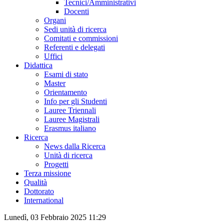
Tecnici/Amministrativi
Docenti
Organi
Sedi unità di ricerca
Comitati e commissioni
Referenti e delegati
Uffici
Didattica
Esami di stato
Master
Orientamento
Info per gli Studenti
Lauree Triennali
Lauree Magistrali
Erasmus italiano
Ricerca
News dalla Ricerca
Unità di ricerca
Progetti
Terza missione
Qualità
Dottorato
International
Lunedì, 03 Febbraio 2025 11:29