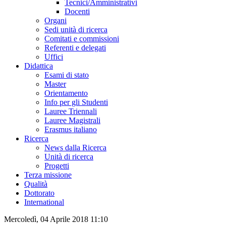
Tecnici/Amministrativi
Docenti
Organi
Sedi unità di ricerca
Comitati e commissioni
Referenti e delegati
Uffici
Didattica
Esami di stato
Master
Orientamento
Info per gli Studenti
Lauree Triennali
Lauree Magistrali
Erasmus italiano
Ricerca
News dalla Ricerca
Unità di ricerca
Progetti
Terza missione
Qualità
Dottorato
International
Mercoledì, 04 Aprile 2018 11:10