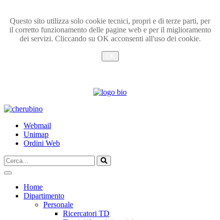
Questo sito utilizza solo cookie tecnici, propri e di terze parti, per
il corretto funzionamento delle pagine web e per il miglioramento
dei servizi. Cliccando su OK acconsenti all'uso dei cookie.
OK
Info
TPL_UNIPI_SKIP_TO_CONTENT
Webmail
Unimap
Ordini Web
Cerca...
Vai
Home
Dipartimento
Personale
Ricercatori TD