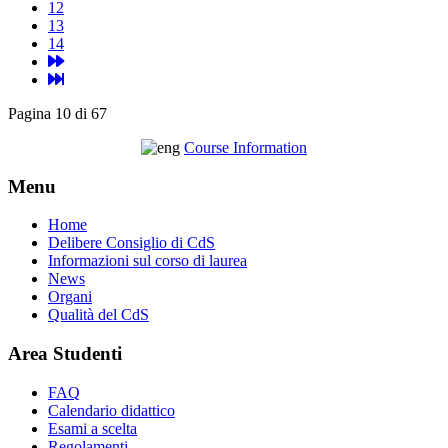
12
13
14
Pagina 10 di 67
Course Information
Menu
Home
Delibere Consiglio di CdS
Informazioni sul corso di laurea
News
Organi
Qualità del CdS
Area Studenti
FAQ
Calendario didattico
Esami a scelta
Regolamenti