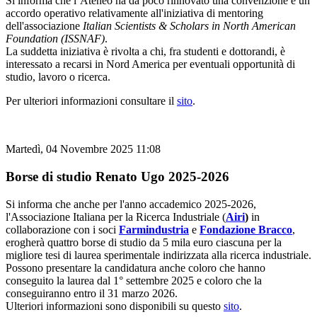
Si informa che l’Ateneo ha da poco rinnovato una convenzione e un
accordo operativo relativamente all'iniziativa di mentoring
dell'associazione
Italian Scientists & Scholars in North American
Foundation (ISSNAF)
.
La suddetta iniziativa è rivolta a chi, fra studenti e dottorandi, è
interessato a recarsi in Nord America per eventuali opportunità di
studio, lavoro o ricerca.
Per ulteriori informazioni consultare il
sito
.
Martedì, 04 Novembre 2025 11:08
Borse di studio Renato Ugo 2025-2026
Si informa che anche per l'anno accademico 2025-2026,
l'Associazione Italiana per la Ricerca Industriale (
Airi
)
in
collaborazione con i soci
Farmindustria
e
Fondazione Bracco
,
erogherà quattro borse di studio da 5 mila euro ciascuna per la
migliore tesi di laurea sperimentale indirizzata alla ricerca industriale.
Possono presentare la candidatura anche coloro che hanno
conseguito la laurea dal 1° settembre 2025 e coloro che la
conseguiranno entro il 31 marzo 2026.
Ulteriori informazioni sono disponibili su questo
sito
.