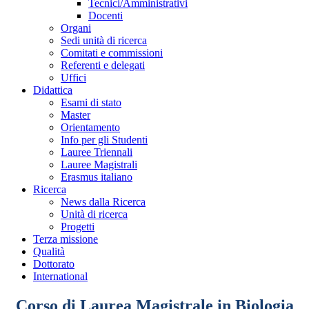
Tecnici/Amministrativi
Docenti
Organi
Sedi unità di ricerca
Comitati e commissioni
Referenti e delegati
Uffici
Didattica
Esami di stato
Master
Orientamento
Info per gli Studenti
Lauree Triennali
Lauree Magistrali
Erasmus italiano
Ricerca
News dalla Ricerca
Unità di ricerca
Progetti
Terza missione
Qualità
Dottorato
International
Corso di Laurea Magistrale in Biologia