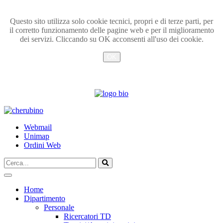
Questo sito utilizza solo cookie tecnici, propri e di terze parti, per
il corretto funzionamento delle pagine web e per il miglioramento
dei servizi. Cliccando su OK acconsenti all'uso dei cookie.
OK
Info
TPL_UNIPI_SKIP_TO_CONTENT
Webmail
Unimap
Ordini Web
Cerca...
Vai
Home
Dipartimento
Personale
Ricercatori TD