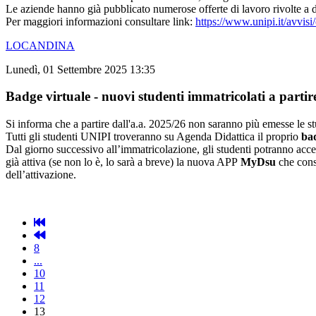
Le aziende hanno già pubblicato numerose
offerte di lavoro
rivolte a d
Per maggiori informazioni consultare link:
https://www.unipi.it/avvis
LOCANDINA
Lunedì, 01 Settembre 2025 13:35
Badge virtuale - nuovi studenti immatricolati a parti
Si informa che a partire dall'a.a. 2025/26 non saranno più emesse le st
Tutti gli studenti UNIPI troveranno su Agenda Didattica il proprio
bad
Dal giorno successivo all’immatricolazione, gli studenti potranno a
già attiva (se non lo è, lo sarà a breve) la nuova APP
MyDsu
che con
dell’attivazione.
8
...
10
11
12
13