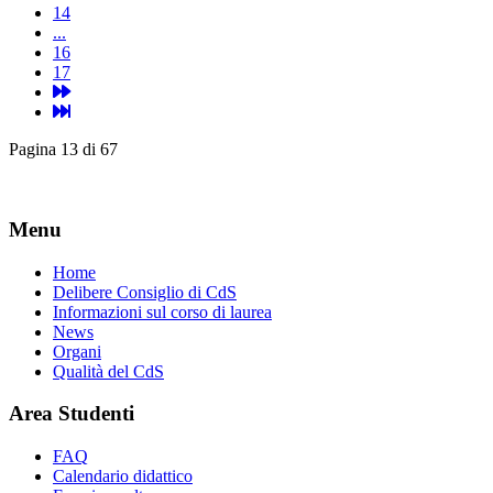
14
...
16
17
Pagina 13 di 67
Menu
Home
Delibere Consiglio di CdS
Informazioni sul corso di laurea
News
Organi
Qualità del CdS
Area Studenti
FAQ
Calendario didattico