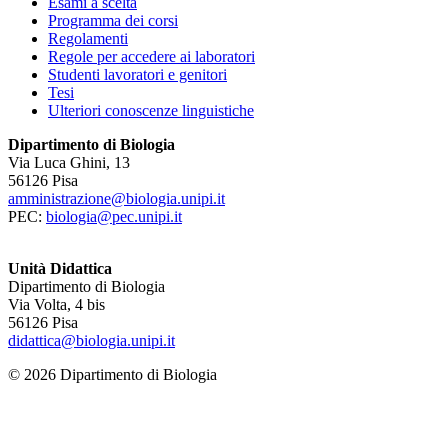
Esami a scelta
Programma dei corsi
Regolamenti
Regole per accedere ai laboratori
Studenti lavoratori e genitori
Tesi
Ulteriori conoscenze linguistiche
Dipartimento di Biologia
Via Luca Ghini, 13
56126 Pisa
amministrazione@biologia.unipi.it
PEC:
biologia@pec.unipi.it
Unità Didattica
Dipartimento di Biologia
Via Volta, 4 bis
56126 Pisa
didattica@biologia.unipi.it
© 2026 Dipartimento di Biologia