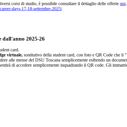
iversi corsi di studio, è possibile consultare il
dettaglio delle offerte
qui
.
i/career-days-17-18-settembre-2025/
re dall'anno 2025-26
udent card.
ge virtuale,
sostitutivo della student card, con foto e QR Code che li "
ccedere alle mense del DSU Toscana semplicemente esibendo un document
sentirà di accedere semplicemente inquadrando il QR code. Gli immat