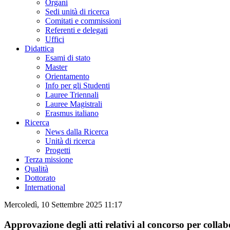
Organi
Sedi unità di ricerca
Comitati e commissioni
Referenti e delegati
Uffici
Didattica
Esami di stato
Master
Orientamento
Info per gli Studenti
Lauree Triennali
Lauree Magistrali
Erasmus italiano
Ricerca
News dalla Ricerca
Unità di ricerca
Progetti
Terza missione
Qualità
Dottorato
International
Mercoledì, 10 Settembre 2025 11:17
Approvazione degli atti relativi al concorso per collab