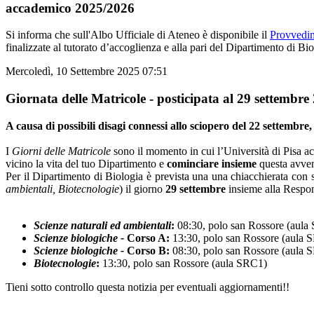
accademico 2025/2026
Si informa che sull'Albo Ufficiale di Ateneo è disponibile il
Provvedim
finalizzate al tutorato d’accoglienza e alla pari del Dipartimento di 
Mercoledì, 10 Settembre 2025 07:51
Giornata delle Matricole - posticipata al 29 settembre
A causa di possibili disagi connessi allo sciopero del 22 settembre
I
Giorni delle Matricole
sono il momento in cui l’Università di Pisa ac
vicino la vita del tuo Dipartimento e
cominciare insieme
questa avven
Per il Dipartimento di Biologia è prevista una una chiacchierata con st
ambientali, Biotecnologie
) il giorno
29 settembre
insieme alla Responsa
Scienze naturali ed ambientali
:
08:30, polo san Rossore (aul
Scienze biologiche -
Corso A:
13:30, polo san Rossore (aula SRB
Scienze biologiche -
Corso B:
08:30, polo san Rossore (aula SRB
Biotecnologie
:
13:30, polo san Rossore (aula SRC1)
Tieni sotto controllo questa notizia per eventuali aggiornamenti!!