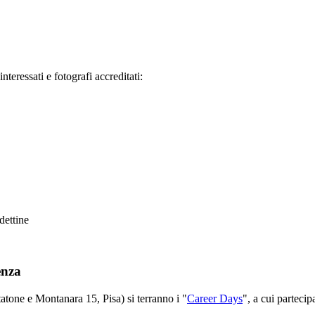
ressati e fotografi accreditati:
ettine
enza
atone e Montanara 15, Pisa) si terranno i "
Career Days
", a cui parteci