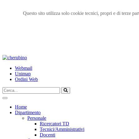
Questo sito utilizza solo cookie tecnici, propri e di terze p
TPL_UNIPI_SKIP_TO_CONTENT
Webmail
Unimap
Ordini Web
Cerca...
Vai
Home
Dipartimento
Personale
Ricercatori TD
Tecnici/Amministrativi
Docenti