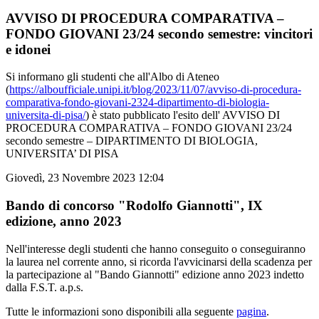
AVVISO DI PROCEDURA COMPARATIVA –
FONDO GIOVANI 23/24 secondo semestre: vincitori
e idonei
Si informano gli studenti che all'Albo di Ateneo
(
https://alboufficiale.unipi.it/blog/2023/11/07/avviso-di-procedura-
comparativa-fondo-giovani-2324-dipartimento-di-biologia-
universita-di-pisa/
) è stato pubblicato l'esito dell' AVVISO DI
PROCEDURA COMPARATIVA – FONDO GIOVANI 23/24
secondo semestre – DIPARTIMENTO DI BIOLOGIA,
UNIVERSITA’ DI PISA
Giovedì, 23 Novembre 2023 12:04
Bando di concorso "Rodolfo Giannotti", IX
edizione, anno 2023
Nell'interesse degli studenti che hanno conseguito o conseguiranno
la laurea nel corrente anno, si ricorda l'avvicinarsi della scadenza per
la partecipazione al "Bando Giannotti" edizione anno 2023 indetto
dalla F.S.T. a.p.s.
Tutte le informazioni sono disponibili alla seguente
pagina
.