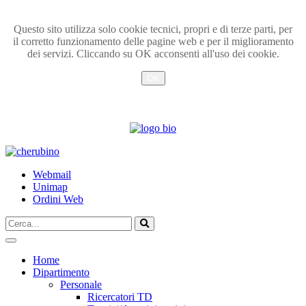
Questo sito utilizza solo cookie tecnici, propri e di terze parti, per
il corretto funzionamento delle pagine web e per il miglioramento
dei servizi. Cliccando su OK acconsenti all'uso dei cookie.
OK
Info
TPL_UNIPI_SKIP_TO_CONTENT
Webmail
Unimap
Ordini Web
Cerca...
Vai
Home
Dipartimento
Personale
Ricercatori TD