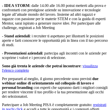
- IDEA STORM
: dalle 14.00 alle 16.00 potrai metterti alla prova e
confrontarti con prestigiose aziende su innovazione e tecnologie
legate all’attuale mondo del lavoro. Insieme ad altri ragazzi e
ragazze con passione per le materie STEM e con la guida di esperti
Mentor, sarai ispirato a generare nuove idee. Per partecipare alle
challenge, registrati a Job Meeting
- Stand aziendali
: i recruiter ti aspettano per illustrarti le posizioni
aperte e farti conoscere le opportunità più in linea con il tuo percorso
di studi.
- Presentazioni aziendali
: partecipa agli incontri con le aziende per
scoprirne i valori e i percorsi di selezione.
Sono già trenta le aziende che potrai incontrare
:
visualizza
l'elenco completo
Per prepararti al meglio, il giorno precedente sono previsti
due
webinar online di orientamento sul colloquio di lavoro e
personal branding
con esperti che sapranno darti i migliori consigli
per rendere vincente il tuo profilo e la tua presentazione agli occhi
dei selezionatori.
Partecipare a Job Meeting PISA è completamente gratuito:
registrati
in pochi click
e accedi a tutte le opportunità e i contenuti offerti.