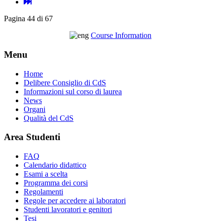
Pagina 44 di 67
Course Information
Menu
Home
Delibere Consiglio di CdS
Informazioni sul corso di laurea
News
Organi
Qualità del CdS
Area Studenti
FAQ
Calendario didattico
Esami a scelta
Programma dei corsi
Regolamenti
Regole per accedere ai laboratori
Studenti lavoratori e genitori
Tesi