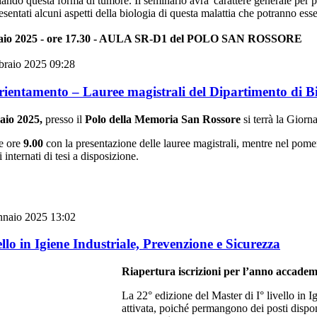
diando questa forma di tumore. Il seminario avra' carattere generale per
esentati alcuni aspetti della biologia di questa malattia che potranno esse
raio 2025 - ore 17.30 - AULA SR-D1 del POLO SAN ROSSORE
braio 2025 09:28
rientamento – Lauree magistrali del Dipartimento di B
aio 2025,
presso il
Polo della Memoria San Rossore
si terrà la Giorn
le ore
9.00
con la presentazione delle lauree magistrali, mentre nel pomer
 internati di tesi a disposizione.
nnaio 2025 13:02
llo in Igiene Industriale, Prevenzione e Sicurezza
Ria
pertura iscrizioni per l’anno accade
La 22° edizione del Master di I° livello in I
attivata, poiché permangono dei posti dispon