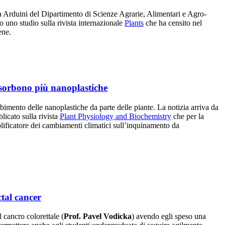
a Arduini
del Dipartimento di Scienze Agrarie, Alimentari e Agro-
 uno studio sulla rivista internazionale
Plants
che ha censito nel
ene.
ssorbono più nanoplastiche
imento delle nanoplastiche da parte delle piante. La notizia arriva da
licato sulla rivista
Plant Physiology and Biochemistry
che per la
plificatore dei cambiamenti climatici sull’inquinamento da
ctal cancer
l cancro colorettale (
Prof. Pavel Vodicka
) avendo egli speso una