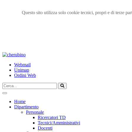
Questo sito utilizza solo cookie tecnici, propri e di terze p
TPL_UNIPI_SKIP_TO_CONTENT
Webmail
Unimap
Ordini Web
Cerca...
Vai
Home
Dipartimento
Personale
Ricercatori TD
Tecnici/Amministrativi
Docenti