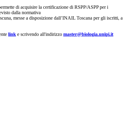
ermette di acquisire la
c
ertificazione di RSPP/ASPP per i
visto dalla normativa
ascuna
, messe a disposizione dall’INAIL Toscana per gli iscritti, a
uente
link
e scrivendo all'indirizzo
master@biologia.unipi.it