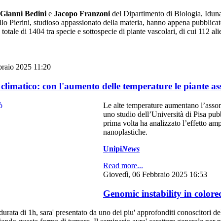
Gianni Bedini
e
Jacopo Franzoni
del Dipartimento di Biologia,
Idun
lo Pierini
, studioso appassionato della materia, hanno appena pubblicato
otale di 1404 tra specie e sottospecie di piante vascolari, di cui 112 ali
braio 2025 11:20
imatico: con l'aumento delle temperature le piante a
Le alte temperature aumentano l’assorb
uno studio dell’Università di Pisa pubb
prima volta ha analizzato l’effetto am
nanoplastiche.
Unipi
News
Read more...
Giovedì, 06 Febbraio 2025 16:53
Genomic instability in colore
 durata di 1h, sara' presentato da uno dei piu' approfonditi conoscitori de