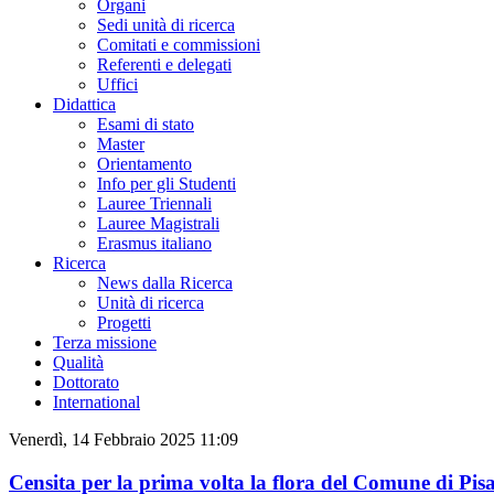
Organi
Sedi unità di ricerca
Comitati e commissioni
Referenti e delegati
Uffici
Didattica
Esami di stato
Master
Orientamento
Info per gli Studenti
Lauree Triennali
Lauree Magistrali
Erasmus italiano
Ricerca
News dalla Ricerca
Unità di ricerca
Progetti
Terza missione
Qualità
Dottorato
International
Venerdì, 14 Febbraio 2025 11:09
Censita per la prima volta la flora del Comune di Pisa,