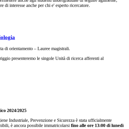
 permettere anche agli studenti undergraduate di seguire agilmente,
re di interesse anche per chi e' esperto ricercatore.
iologia
ata di orientamento – Lauree magistrali.
iggio presenteremo le singole Unità di ricerca afferenti al
mico 2024/2025
giene Industriale, Prevenzione e Sicurezza è stata ufficialmente
ibili, è ancora possibile immatricolarsi
fino alle ore 13:00 di lunedì